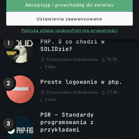
Akceptuję i przechodzę do serwisu
Ustawienia zaawansowane
Najchętniej czytane
Polityka plików cookies
Polityka prywatności
SOLID z przykładami w
PHP. O co chodzi w
SOLIDzie?
Przemysław Sobolewski
19.3K
5 Min
Proste logowanie w php.
Przemysław Sobolewski
37.4K
2 Min
PSR – Standardy
programowania z
przykładami