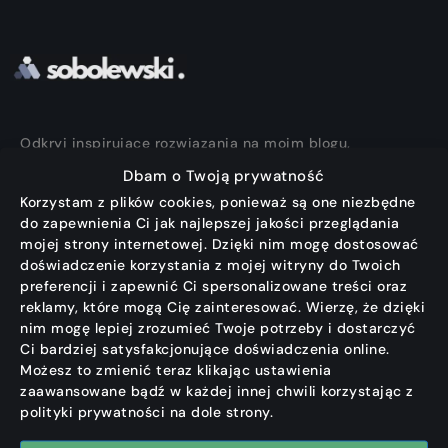
Odkryj inspirujące rozwiązania na moim blogu,
które pomogą Ci przezwyciężyć programistyczne
Dbam o Twoją prywatność
wyzwania. Znajdziesz tu praktyczne poradniki,
Korzystam z plików cookies, ponieważ są one niezbędne
najnowsze trendy oraz fascynujące ciekawostki ze
do zapewnienia Ci jak najlepszej jakości przeglądania
świata technologii.
mojej strony internetowej. Dzięki nim mogę dostosować
doświadczenie korzystania z mojej witryny do Twoich
Dołącz do mojej społeczności, aby rozwijać swoje
preferencji i zapewnić Ci spersonalizowane treści oraz
reklamy, które mogą Cię zainteresować. Wierzę, że dzięki
umiejętności, korzystając z mojej wiedzy i
nim mogę lepiej zrozumieć Twoje potrzeby i dostarczyć
doświadczenia.
Ci bardziej satysfakcjonujące doświadczenia online.
Możesz to zmienić teraz klikając ustawienia
#followyourbliss
zaawansowane bądź w każdej innej chwili korzystając z
polityki prywatności na dole strony.