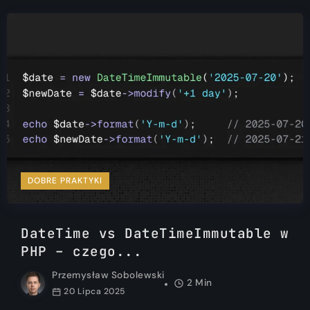
DOBRE PRAKTYKI
DateTime vs DateTimeImmutable w
PHP – czego...
Przemysław Sobolewski
2 Min
20 Lipca 2025