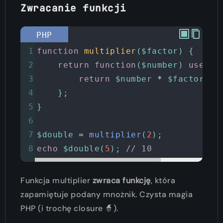
Zwracanie funkcji
PHP
1
function
multiplier
(
$factor
) {
2
return
function
(
$number
) 
use
 (
$
3
return
$number
*
$factor
;
4
    };
5
}
6
7
$double
=
multiplier
(
2
);
8
echo
$double
(
5
); 
// 10
Funkcja multiplier
zwraca funkcję
, która
zapamiętuje podany mnożnik. Czysta magia
PHP (i trochę closure 🧙).