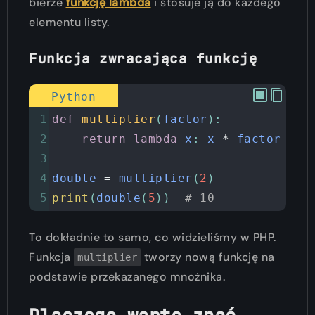
bierze
funkcję lambda
i stosuje ją do każdego
elementu listy.
Funkcja zwracająca funkcję
Python
1
def
multiplier
(
factor
):
2
return
lambda
x
: 
x
*
factor
3
4
double
=
multiplier
(
2
)
5
print
(
double
(
5
))  
# 10
To dokładnie to samo, co widzieliśmy w PHP.
Funkcja
tworzy nową funkcję na
multiplier
podstawie przekazanego mnożnika.