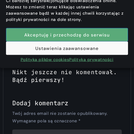
Ci bardziej satysfakcjonujące doświadczenia online.
sabotuje swoje
Możesz to zmienić teraz klikając ustawienia
serwery
zaawansowane bądź w każdej innej chwili korzystając z
polityki prywatności na dole strony.
Akceptuję i przechodzę do serwisu
Ustawienia zaawansowane
Polityka plików cookies
Polityka prywatności
Nikt jeszcze nie komentował.
Bądź pierwszy!
Dodaj komentarz
Twój adres email nie zostanie opublikowany.
Wymagane pola są oznaczone
*