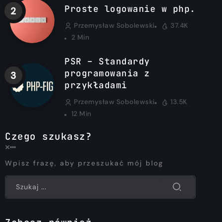
Proste logowanie w php.
Przemysław Sobolewski
37.4K
2 Min
PSR – Standardy
programowania z
przykładami
Przemysław Sobolewski
13.5K
12 Min
Czego szukasz?
Wpisz frazę, aby przeszukać mój blog