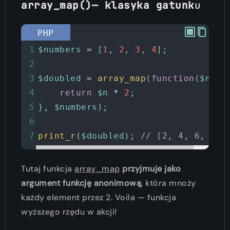
array_map()— klasyka gatunk
u
PHP
1
$numbers
=
 [
1
, 
2
, 
3
, 
4
];
2
3
$doubled
=
array_map
(
function
(
$n
) {
4
return
$n
*
2
;
5
}, 
$numbers
);
6
7
print_r
(
$doubled
); 
// [2, 4, 6, 8]
Tutaj funkcja
array_map
przyjmuje jako
argument funkcję anonimową
, która mnoży
każdy element przez 2. Voila — funkcja
wyższego rzędu w akcji!