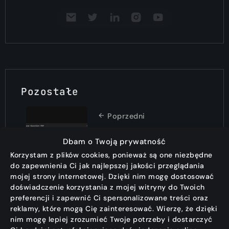
Pozostałe
Poprzedni
Funkcja fn w php –
Dbam o Twoją prywatność
co to jest i jak
Korzystam z plików cookies, ponieważ są one niezbędne
używać?
do zapewnienia Ci jak najlepszej jakości przeglądania
mojej strony internetowej. Dzięki nim mogę dostosować
Następny
doświadczenie korzystania z mojej witryny do Twoich
Chaos Monkey –
preferencji i zapewnić Ci spersonalizowane treści oraz
reklamy, które mogą Cię zainteresować. Wierzę, że dzięki
czyli dlaczego
nim mogę lepiej zrozumieć Twoje potrzeby i dostarczyć
Netflix sam