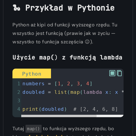
🐍 Przykład w Pythonie
Python aż kipi od funkcji wyższego rzędu. Tu
wszystko jest funkcją (prawie jak w życiu —
wszystko to funkcja szczęścia 😉).
Użycie map(
)
z funkcją lambda
Python
1
numbers
=
 [
1
, 
2
, 
3
, 
4
]
2
doubled
=
list
(
map
(
lambda
x
: 
x
*
2
,
3
4
print
(
doubled
)  
# [2, 4, 6, 8]
Tutaj
to funkcja wyższego rzędu, bo
map()