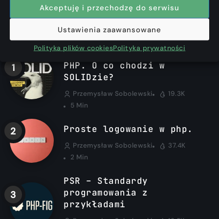
Akceptuję i przechodzę do serwisu
Ustawienia zaawansowane
Najchętniej czytane
Polityka plików cookies
Polityka prywatności
SOLID z przykładami w
PHP. O co chodzi w
SOLIDzie?
Przemysław Sobolewski
19.3K
5 Min
Proste logowanie w php.
Przemysław Sobolewski
37.4K
2 Min
PSR – Standardy
programowania z
przykładami