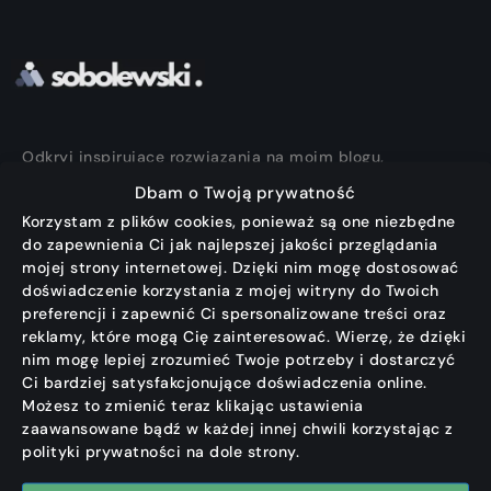
Odkryj inspirujące rozwiązania na moim blogu,
które pomogą Ci przezwyciężyć programistyczne
Dbam o Twoją prywatność
wyzwania. Znajdziesz tu praktyczne poradniki,
Korzystam z plików cookies, ponieważ są one niezbędne
najnowsze trendy oraz fascynujące ciekawostki ze
do zapewnienia Ci jak najlepszej jakości przeglądania
świata technologii.
mojej strony internetowej. Dzięki nim mogę dostosować
doświadczenie korzystania z mojej witryny do Twoich
Dołącz do mojej społeczności, aby rozwijać swoje
preferencji i zapewnić Ci spersonalizowane treści oraz
reklamy, które mogą Cię zainteresować. Wierzę, że dzięki
umiejętności, korzystając z mojej wiedzy i
nim mogę lepiej zrozumieć Twoje potrzeby i dostarczyć
doświadczenia.
Ci bardziej satysfakcjonujące doświadczenia online.
Możesz to zmienić teraz klikając ustawienia
#followyourbliss
zaawansowane bądź w każdej innej chwili korzystając z
polityki prywatności na dole strony.