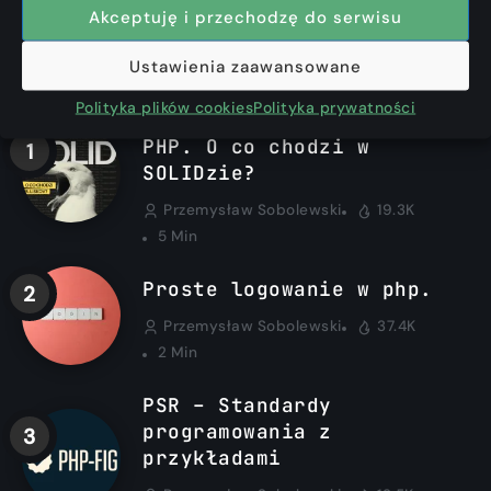
Akceptuję i przechodzę do serwisu
Ustawienia zaawansowane
Najchętniej czytane
Polityka plików cookies
Polityka prywatności
SOLID z przykładami w
PHP. O co chodzi w
SOLIDzie?
Przemysław Sobolewski
19.3K
5 Min
Proste logowanie w php.
Przemysław Sobolewski
37.4K
2 Min
PSR – Standardy
programowania z
przykładami