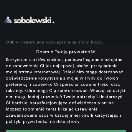
Odkryj inspirujące rozwiązania na moim blogu,
które pomogą Ci przezwyciężyć programistyczne
Dbam o Twoją prywatność
wyzwania. Znajdziesz tu praktyczne poradniki,
Korzystam z plików cookies, ponieważ są one niezbędne
najnowsze trendy oraz fascynujące ciekawostki ze
do zapewnienia Ci jak najlepszej jakości przeglądania
świata technologii.
mojej strony internetowej. Dzięki nim mogę dostosować
doświadczenie korzystania z mojej witryny do Twoich
Dołącz do mojej społeczności, aby rozwijać swoje
preferencji i zapewnić Ci spersonalizowane treści oraz
reklamy, które mogą Cię zainteresować. Wierzę, że dzięki
umiejętności, korzystając z mojej wiedzy i
nim mogę lepiej zrozumieć Twoje potrzeby i dostarczyć
doświadczenia.
Ci bardziej satysfakcjonujące doświadczenia online.
Możesz to zmienić teraz klikając ustawienia
#followyourbliss
zaawansowane bądź w każdej innej chwili korzystając z
polityki prywatności na dole strony.