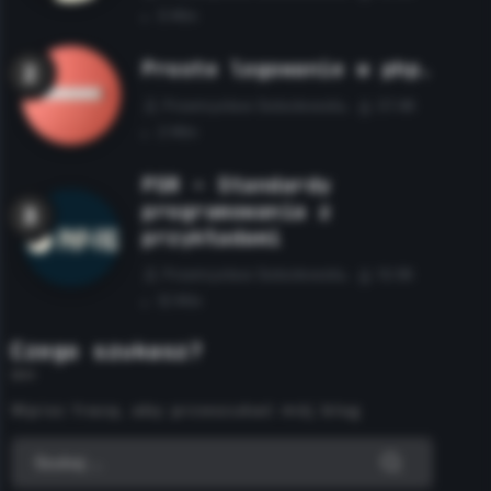
5 Min
Proste logowanie w php.
Przemysław Sobolewski
37.4K
2 Min
PSR – Standardy
programowania z
przykładami
Przemysław Sobolewski
13.5K
12 Min
Czego szukasz?
Wpisz frazę, aby przeszukać mój blog