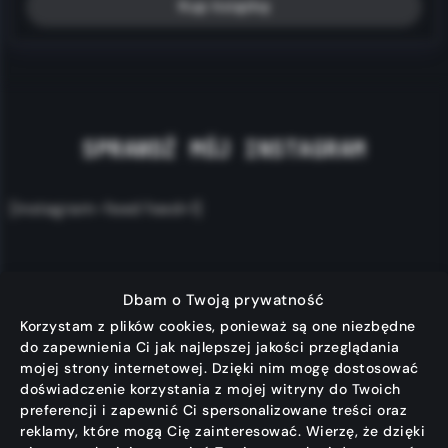
Kup książkę
SPRAWDŹ MÓJ INSTAGRAM
[instagram-feed feed=1]
Dbam o Twoją prywatność
Korzystam z plików cookies, ponieważ są one niezbędne
do zapewnienia Ci jak najlepszej jakości przeglądania
mojej strony internetowej. Dzięki nim mogę dostosować
doświadczenie korzystania z mojej witryny do Twoich
Odkryj inspirujące rozwiązania na moim blogu,
preferencji i zapewnić Ci spersonalizowane treści oraz
które pomogą Ci przezwyciężyć programistyczne
reklamy, które mogą Cię zainteresować. Wierzę, że dzięki
wyzwania. Znajdziesz tu praktyczne poradniki,