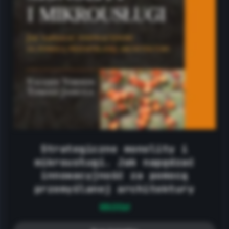
Strategiczne monolity i
mikrousługi. Jak napędzać
innowacyjność za pomocą
przemyślanej architektury
69.00
zł