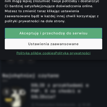
nim mogę lepiej zrozumieć Twoje potrzeby i dostarczyć
najnowsze trendy oraz fascynujące ciekawostki ze
Ci bardziej satysfakcjonujące doświadczenia online.
świata technologii.
Możesz to zmienić teraz klikając ustawienia
zaawansowane bądź w każdej innej chwili korzystając z
Dołącz do mojej społeczności, aby rozwijać swoje
polityki prywatności na dole strony.
umiejętności, korzystając z mojej wiedzy i
doświadczenia.
Akceptuję i przechodzę do serwisu
#followyourbliss
Ustawienia zaawansowane
Polityka plików cookies
Polityka prywatności
Najchętniej czytane
SOLID z przykładami w
PHP. O co chodzi w
SOLIDzie?
Przemysław Sobolewski
19.3K