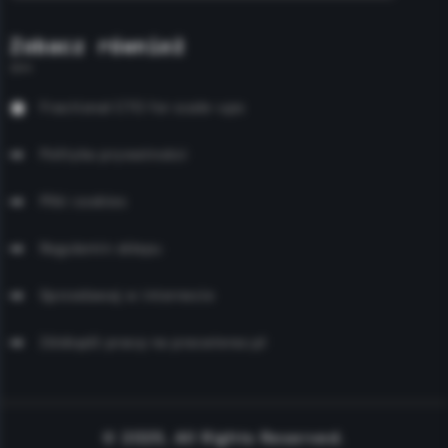
Zobacz również
Fractional CTO for scale-ups
Polityka prywatności
Pliki cookies
Regulamin sklepu
Sprzedawaj w internecie
Zdobądź pracę na pracateraz.pl
© 2025, All Rights Reserved.